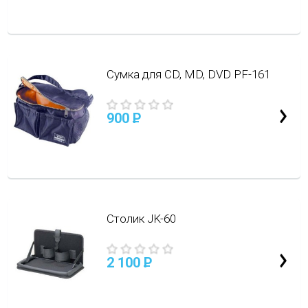
Сумка для CD, МD, DVD PF-161
900
P
Столик JK-60
2 100
P