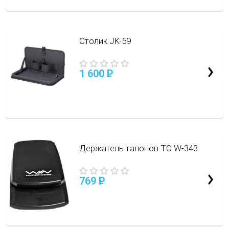
Столик JK-59
1 600
P
Держатель талонов ТО W-343
769
P