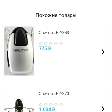
Похожие товары
Очечник PZ-383
775
P
Очечник PZ-370
1 034
P