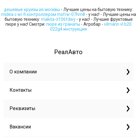
дешевые круизы из москвы
- Лучшие цены на бытовую технику:
midea с wi-fi контроллером msfrw-07hrn8
- у нас! - Лучшие цены на
бытовую технику:
makita cl106fdwy
- у нас! - Лучшие фруктовые
пюре у нас! Смотри:
пюре из гранаты
- Агробар -
vilmann vl b20
022g4 инструкция
РеалАвто
О компании
Контакты
Реквизиты
Вакансии