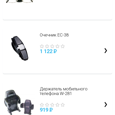
Очечник EC-38
1 122
P
Держатель мобильного
телефона W-281
919
P