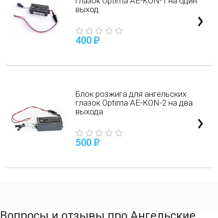
глазок Optima АЕ-KON-1 на один
выход
400
P
Блок розжига для ангельских
глазок Optima АЕ-KON-2 на два
выхода
500
P
Вопросы и отзывы про Ангельские