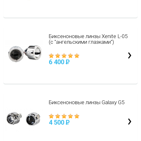
Биксеноновые линзы Xenite L-05
(с "ангельскими глазками")
6 400
P
Биксеноновые линзы Galaxy G5
4 500
P