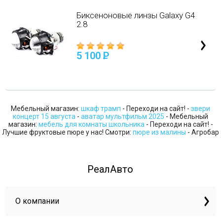
Биксеноновые линзы Galaxy G4
2.8
5 100
P
Мебельный магазин:
шкаф трамп
- Переходи на сайт! -
звери
концерт 15 августа
-
аватар мультфильм 2025
- Мебельный
магазин:
мебель для комнаты школьника
- Переходи на сайт! -
Лучшие фруктовые пюре у нас! Смотри:
пюре из малины
- Агробар
РеалАвто
О компании