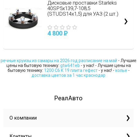
Дисковые проставки Starleks
40SP5х139,7-108,5
(STUDS14х1,5) для УАЗ (2 шт.)
4 800
P
речные круизы из самары на 2026 год расписание на май
- Лучшие
цены на бытовую технику:
gtw641eb
- у нас! - Лучшие цены на
бытовую технику:
1200 С6 К 19 плита гефест
- у нас! -
колье
-
доставка цветов за 1 час краснодар
РеалАвто
О компании
Контакты