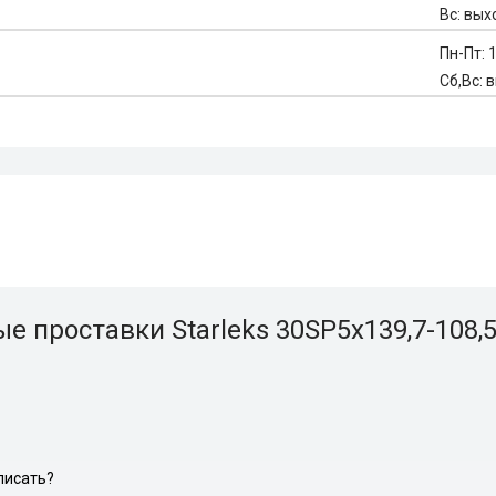
Вс: вых
Пн-Пт: 1
Сб,Вс: 
 проставки Starleks 30SP5х139,7-108,5
писать?