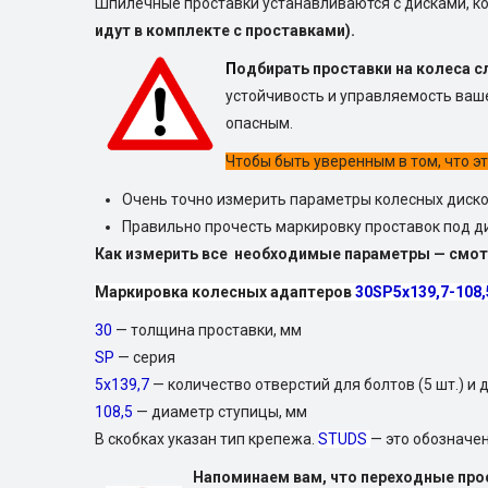
Шпилечные проставки устанавливаются с дисками, ко
идут в комплекте с проставками).
П
одбирать проставки на колеса с
устойчивость и управляемость ваш
опасным.
Чтобы быть уверенным в том, что э
Очень точно измерить параметры колесных диско
Правильно прочесть маркировку проставок под ди
Как измерить все необходимые параметры — смо
Маркировка колесных адаптеров
30SP5х139,7-108,
30
— толщина проставки, мм
SP
— серия
5х139,7
— количество отверстий для болтов (5 шт.) и 
108,5
— диаметр ступицы, мм
В скобках указан тип крепежа.
STUDS
— это обозначе
Напоминаем вам, что переходные пр