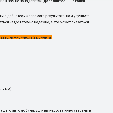
епеж вам не понадобится
(дополнительные гайки
лько добьетесь желаемого результата, но и улучшите
ться недостаточно надежно, а это может оказаться
авто, нужно учесть 2 момента:
9,7 мм)
вашего автомобиля.
Если вы недостаточно уверены в